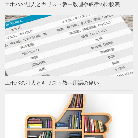
エホバの証人とキリスト教ー教理や戒律の比較表
エホバの証人とキリスト教―用語の違い