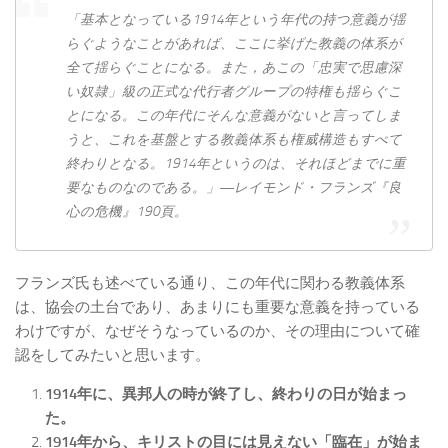
「基本となっている1914年という年代の持つ意義が揺
らぐようなことがあれば、ここに挙げた教義の体系が
全て揺らぐことになる。また，あこの「忠実で思慮深
い奴隷」級の正式な代行者グループの特権も揺らぐこ
とになる。この年代にそんな意義がないと言ってしま
うと、これを基盤とする教義体系も権威構造もすべて
終わりとなる。1914年というのは、それほどまでに重
要なものなのである。」―レイモンド・フランズ『良
心の危機』190頁。
フランズ氏も述べている通り、この年代に関わる教義体系
は、協会の土台であり、あまりにも重要な意義を持っている
わけですが、なぜそうなっているのか、その理由について確
認をしてみたいと思います。
1914
年に、異邦人の時が終了し、終わりの日が始まっ
た。
1914
年から、キリストの目には見えない「臨在」が始ま