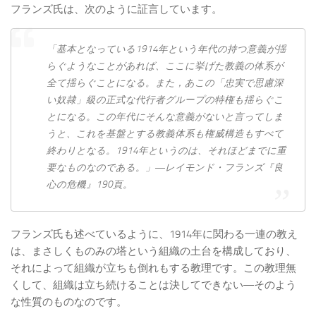
フランズ氏は、次のように証言しています。
「基本となっている1914年という年代の持つ意義が揺
らぐようなことがあれば、ここに挙げた教義の体系が
全て揺らぐことになる。また，あこの「忠実で思慮深
い奴隷」級の正式な代行者グループの特権も揺らぐこ
とになる。この年代にそんな意義がないと言ってしま
うと、これを基盤とする教義体系も権威構造もすべて
終わりとなる。1914年というのは、それほどまでに重
要なものなのである。」―レイモンド・フランズ『良
心の危機』190頁。
フランズ氏も述べているように、1914年に関わる一連の教え
は、まさしくものみの塔という組織の土台を構成しており、
それによって組織が立ちも倒れもする教理です。この教理無
くして、組織は立ち続けることは決してできない―そのよう
な性質のものなのです。