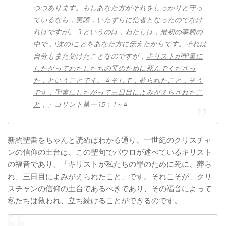
つつ​あり​ます
。もし​あなた方​が​それ​を​しっかり​と​守っ​
て​いる​なら，実際，いたずら​に​信者​と​なっ​た​の​で​なけ
れ​ば​です​が。 3 というのは，わたし​は，最初​の​事柄​の​
中​で，[次​の]こと​を​あなた方​に​伝え​た​から​です。それ​は​
自分​も​また​受け​た​こと​な​の​です​が，
キリスト​が​聖書​に​
したがって​わたしたち​の​罪​の​ため​に​死ん​で​くださっ​
た，と​いう​こと​です。
4
そして，葬ら​れ​た​こと，そう​
です，聖書​に​したがって​三​日​目​に​よみがえらさ​れ​た​こ
と
，」コリント第一15：1～4
新約聖書をちゃんと読めばわかる通り、一世紀のクリスチャ
ンの信仰の土台は、この聖句でパウロが述べているキリスト
の福音であり、「キリストが私たちの罪のために死に、葬ら
れ、三日目によみがえられたこと」です。それこそが、クリ
スチャンの信仰の土台であるべきであり、その福音によって
私たちは救われ、立ち続けることができるのです。