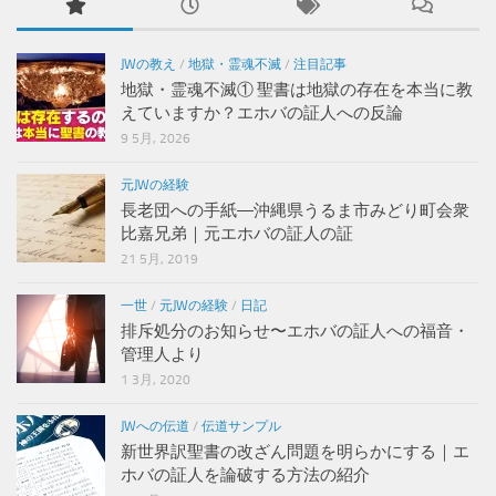
JWの教え
/
地獄・霊魂不滅
/
注目記事
地獄・霊魂不滅① 聖書は地獄の存在を本当に教
えていますか？エホバの証人への反論
9 5月, 2026
元JWの経験
長老団への手紙―沖縄県うるま市みどり町会衆
比嘉兄弟｜元エホバの証人の証
21 5月, 2019
一世
/
元JWの経験
/
日記
排斥処分のお知らせ〜エホバの証人への福音・
管理人より
1 3月, 2020
JWへの伝道
/
伝道サンプル
新世界訳聖書の改ざん問題を明らかにする｜エ
ホバの証人を論破する方法の紹介