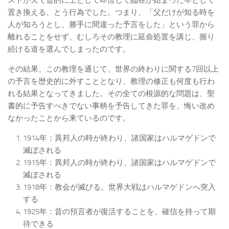
ストが天で霊的に王として即位して臨在が始まった年として
置き換える、とう行為でした。つまり、「父だけが知る時を
人が知ろうとし、勝手に間違った予言をした」という罪から
離れることをせず、むしろその教理に延命処置を講じ、握り
続ける道を選んでしまったのです。
その結果、この教理を通じて、世界の終わりに関する7回以上
の予言を歴史的に外すこととなり、教理の修正も何度も行わ
れる結果となってきました。その全ての根源的な問題は、聖
書的に予告すべきでない事柄を予告してきた罪を、悔い改め
なかったことから来ているのです。
1914年：異邦人の時が終わり、諸国家はハルマゲドンで
滅ぼされる
1915年：異邦人の時が終わり、諸国家はハルマゲドンで
滅ぼされる
1918年：教会が滅びる。世界大戦はハルマゲドンへ突入
する
1925年：昔の預言者が復活することを、確信を持って期
待できる