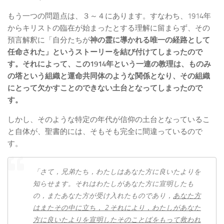
もう一つの問題点は、３～４にあります。すなわち、1914年
からキリストの臨在が始まったとする理解に留まらず、その
預言解釈に「自分たちが
神の霊に導かれる唯一の経路として
任命された」というストーリーを結び付けてしまったので
す。それによって、この
1914
年という一連の教理は、ものみ
の塔という組織と運命共同体のような関係となり、その組織
にとって欠かすことのできない土台となってしまったので
す。
しかし、そのような特定の年代が信仰の土台となっているこ
と自体が、聖書的には、そもそも完全に間違っているので
す。
「さて，兄弟​たち，わたし​は​あなた方​に​良い​たより​を​
知らせ​ます。それ​は​わたし​が​あなた方​に​宣明​し​た​も
の，また​あなた方​が​受け入れ​た​もの​で​あり，
あなた方​
は​また​その​中​に​立ち，
2
それ​に​より，わたし​が​あなた
方​に​良い​たより​を​宣明​し​た​その​ことば​を​もっ​て​救わ​れ​