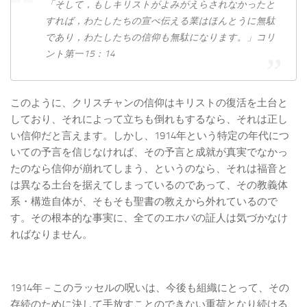
「そして，もし​キリスト​が​よみがえらさ​れ​なかっ​た​と​
すれ​ば，わたしたち​の​宣べ伝える​業​は​ほんとう​に​無駄​
で​あり，わたしたち​の​信仰​も​無駄​に​なり​ます。」コリ
ント第一15：14
このように、クリスチャンの信仰はキリストの復活を土台と
しており、それによって立ちも倒れもするなら、それは正し
い信仰だと言えます。しかし、1914年という特定の年代につ
いての予言を信じなければ、その予言と成就が真実でなかっ
たのなら信仰が崩れてしまう、というのなら、それは福音と
は異なる土台を据えてしまっているのであって、その教義体
系・構造自体が、そもそも聖書の教えから外れているので
す。その根本的な事実に、全てのエホバの証人は気づかなけ
ればなりません。
1914年－このラッセルの呪いは、今後も組織にとって、その
存続のために決して手放すことのできない重荷となり続ける