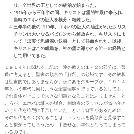
り、全世界の王としての統治が始まった。
1914
年から三年半の間、キリストは霊的神殿に来られ、
当時のエホバの証人を検分・精錬した。
三年半の後の1919
年、エホバの証人の油注がれたクリス
チャンは大いなるバビロンから解放され、キリストによ
って「忠実で思慮深い奴隷」として任命された。以後、
キリストはこの組織を、神の霊に導かれる唯一の経路と
して用いてきた。
１９１４年に関わる上記の一連の教えの１～２の部分は、普
通に考えると、聖書の預言の「解釈」の領域です。その解釈
は聖書的ではありませんが、仮にあるグループが、１９１４
年という年代に同じような聖書理解を持っているとしても、
それ自体がそこまで大きな問題となることはありません。と
ころが、エホバの証人の場合、創始者のラッセルが1914年と
いう年代を強烈に予言していた、という背景があるために、
その年代を全く捨てることは、ラッセルを偽預言と見做すこ
とと繋がってしまうため、手放せない年代となってしまって
いるのです。