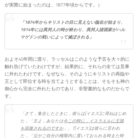
が実際に始まったのは、1877年頃からです。）
「1874年からキリストの目に見えない臨在が始まり、
1914年には異邦人の時が終わり、異邦人諸国家がハル
マゲドンの戦いによって滅ぼされる」
およそ40年間に渡り、ラッセルはこのような予言を大々的に
触れ告げていたわけですが、結果的に、それらの全ては見事
に外れたわけです。なぜなら、そのようにキリストの再臨や
王として即位する時を当てようとすることは、そもそも神の
御心から完全に外れたものであり、非聖書的なものだからで
す。
「さて，集合したときに，彼らは[イエス]に尋ねはじめ
た，「主よ，あなたは
今この時に，イスラエルに王国
を回復されるのですか
」。7[イエス]は彼らに言われ
た，「父がご自分の権限内に置いておられる時また時