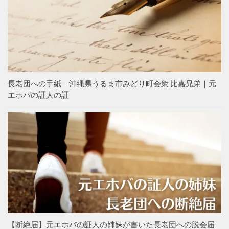
長老団への手紙―沖縄県うるま市みどり町会衆 比嘉兄弟｜元
エホバの証人の証
【断絶届】元エホバの証人の姉妹が書いた長老団への脱会届