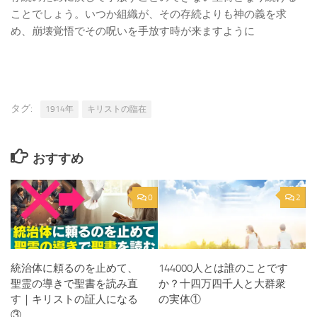
ことでしょう。いつか組織が、その存続よりも神の義を求
め、崩壊覚悟でその呪いを手放す時が来ますように
タグ:
1914年
キリストの臨在
おすすめ
0
2
統治体に頼るのを止めて、
144000人とは誰のことです
聖霊の導きで聖書を読み直
か？十四万四千人と大群衆
す｜キリストの証人になる
の実体①
③