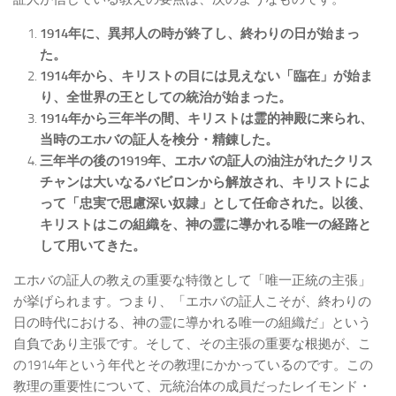
1914
年に、異邦人の時が終了し、終わりの日が始まっ
た。
1914
年から、キリストの目には見えない「臨在」が始ま
り、全世界の王としての統治が始まった。
1914
年から三年半の間、キリストは霊的神殿に来られ、
当時のエホバの証人を検分・精錬した。
三年半の後の1919
年、エホバの証人の油注がれたクリス
チャンは大いなるバビロンから解放され、キリストによ
って「忠実で思慮深い奴隷」として任命された。以後、
キリストはこの組織を、神の霊に導かれる唯一の経路と
して用いてきた。
エホバの証人の教えの重要な特徴として「唯一正統の主張」
が挙げられます。つまり、「エホバの証人こそが、終わりの
日の時代における、神の霊に導かれる唯一の組織だ」という
自負であり主張です。そして、その主張の重要な根拠が、こ
の1914年という年代とその教理にかかっているのです。この
教理の重要性について、元統治体の成員だったレイモンド・