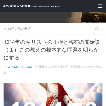
コンテンツへスキップ
1914年
/
JWの教え
0
1914年のキリストの王権と臨在の開始説
（１）この教えの根本的な問題を明らか
にする
BY
WEBMASTER-GJW
· 公開済み
2025年5月20日
· 更新済み
2025年5月22
日