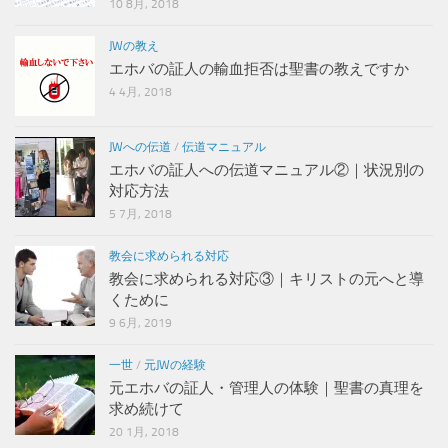
10 8月, 2018
JWの教え
エホバの証人の輸血拒否は聖書の教えですか
4 4月, 2018
JWへの伝道
/
伝道マニュアル
エホバの証人への伝道マニュアル②｜状況別の
対応方法
5 7月, 2018
教会に求められる対応
教会に求められる対応③｜キリストの元へと導
くために
9 6月, 2019
一世
/
元JWの経験
元エホバの証人・管理人の体験｜聖書の真理を
求め続けて
20 1月, 2018