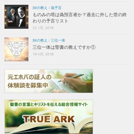
JWの教え
/
偽予言
ものみの塔は偽預言者か？過去に外した世の終
わりの予言リスト
22 1月, 2018
JWの教え
/
三位一体
三位一体は聖書の教えですか①
19 4月, 2018