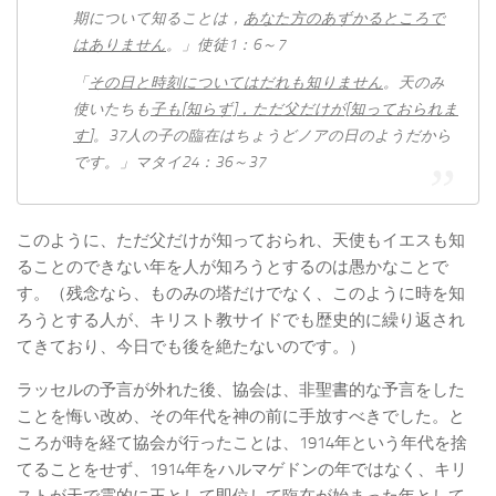
期について知ることは，
あなた方のあずかるところで
はありません
。」使徒1：6～7
「
その日と時刻についてはだれも知りません
。天のみ
使いたちも
子も
[
知らず]
，ただ父だけが[
知っておられま
す
]。37人の子の臨在はちょうどノアの日のようだから
です。」マタイ24：36～37
このように、ただ父だけが知っておられ、天使もイエスも知
ることのできない年を人が知ろうとするのは愚かなことで
す。（残念なら、ものみの塔だけでなく、このように時を知
ろうとする人が、キリスト教サイドでも歴史的に繰り返され
てきており、今日でも後を絶たないのです。）
ラッセルの予言が外れた後、協会は、非聖書的な予言をした
ことを悔い改め、その年代を神の前に手放すべきでした。と
ころが時を経て協会が行ったことは、1914年という年代を捨
てることをせず、1914年をハルマゲドンの年ではなく、キリ