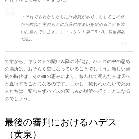
「それでも​わたしたち​に​は​勇気​が​あり，むしろ​この​
体​
から​離れ​て​主​の​もと​に​自分​の​住まい​を​定める​
こと​を​大
いに​喜ん​で​い​ます。」（コリント第二5：8、新世界訳
1985）
ですから、キリストの贖い以降の時代は、ハデスの中の慰め
の場所は、おそらく空になっていることでしょう。新しい契
約の時代は、その血の恵みにより、救われて死んだ人は天へ
と直行することになるのです。しかし、救われたないで死ぬ
人たちは、変わらずハデスの苦しみの場所へ行くことになる
のでしょう。
最後の審判におけるハデス
（黄泉）