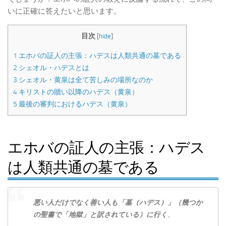
いに正確に答えたいと思います。
目次
[
hide
]
1
エホバの証人の主張：ハデスは人類共通の墓である
2
シェオル・ハデスとは
3
シェオル・黄泉は全て苦しみの場所なのか
4
キリストの贖い以降のハデス（黄泉）
5
最後の審判におけるハデス（黄泉）
エホバの証人の主張：ハデス
は人類共通の墓である
悪い人だけでなく善い人も「墓（ハデス）」（幾つか
の聖書で「地獄」と訳されている）に行く
。