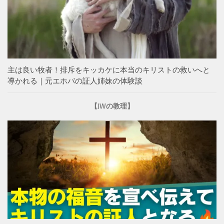
主は良い牧者！排斥をキッカケに本当のキリストの救いへと
導かれる｜元エホバの証人姉妹の体験談
【JWの教理】