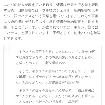
エホバの証人が教えている通り、聖書は死者の行き先を表現
する際、旧約聖書ではヘブル後のシェオル、新約聖書ではギ
リシャ語のハデスという言葉を用いています。これらの言葉
は共通の場所を指しており、新約聖書が旧約聖書を引用する
際、そこに「シェオル」が含まれていれば、ギリシア語では
「ハデス」と訳されています。実例として、使徒2：31を確認
してみます。
「キリスト​の​復活​を​先見​し，それ​に​つい​て，彼​が
ハデ
ス
​に​見捨て​られ​ず，その​肉体​が​腐れ​を​見る​こと​も​ない​
と​語っ​た​の​です。」新世界訳1985
「そして、キリストの復活について予見して、／『彼
は
陰府
に捨て置かれず／その肉体は朽ち果てなかっ
た』と語りました。」聖書協会共同訳2018
「キリストの復活をあらかじめ知って、『彼は
黄泉
に
捨ておかれることがなく、またその肉体が朽ち果てる
こともない』と語ったのである。」口語訳