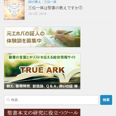
JWの教え
/
三位一体
三位一体は聖書の教えですか①
19 4月, 2018
検
索: