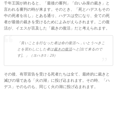
千年王国が終わると、「最後の審判」「白いみ座の裁き」と
言われる審判の時が来ます。そのとき、「死​と​ハデス​も​その​
中​の​死者​を​出し」とある通り、ハデスは空になり、全ての死
者が最後の裁きを受けるためによみがえらされます。この復
活が、イエスが言及した「裁きの復活」だと考えられます。
「良い​こと​を​行なっ​た​者​は​命​の​復活​へ，いとう​べき​こ
と​を​習わし​に​し​た​者​は
裁き
の
復活
へ​と[出​て​来る​の​で
す]。」（ヨハネ5：29）
その後、有罪宣告を受ける死者たちは全て、最終的に裁きと
滅びの場である「火の湖」に投げ込まれます。その時、「ハ
デス」そのものも、同じく火の湖に投げ込まれます。