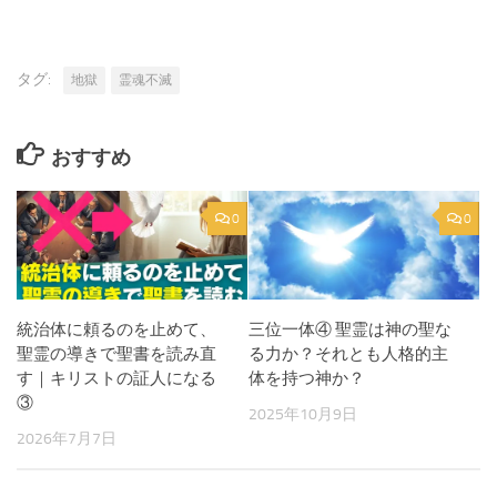
タグ:
地獄
霊魂不滅
おすすめ
0
0
統治体に頼るのを止めて、
三位一体④ 聖霊は神の聖な
聖霊の導きで聖書を読み直
る力か？それとも人格的主
す｜キリストの証人になる
体を持つ神か？
③
2025年10月9日
2026年7月7日