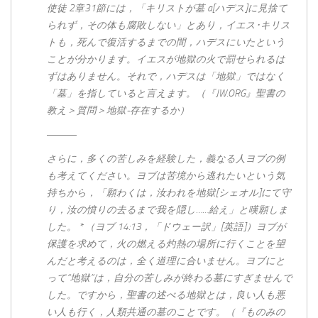
使徒 2章31節には，「キリストが墓 a[ハデス]に見捨て
られず，その体も腐敗しない」とあり，イエス･キリス
トも，死んで復活するまでの間，ハデスにいたという
ことが分かります。イエスが地獄の火で罰せられるは
ずはありません。それで，ハデスは「地獄」ではなく
「墓」を指していると言えます。（『JW.ORG』聖書の
教え＞質問＞地獄-存在するか）
―――
さらに，多くの苦しみを経験した，義なる人ヨブの例
も考えてください。ヨブは苦境から逃れたいという気
持ちから，「願わくは，汝われを地獄[シェオル]にて守
り，汝の憤りの去るまで我を隠し……給え」と嘆願しま
した。 * （ヨブ 14:13，「ドウェー訳」[英語]）ヨブが
保護を求めて，火の燃える灼熱の場所に行くことを望
んだと考えるのは，全く道理に合いません。ヨブにと
って“地獄”は，自分の苦しみが終わる墓にすぎませんで
した。ですから，聖書の述べる地獄とは，良い人も悪
い人も行く，人類共通の墓のことです。（『ものみの