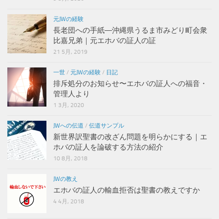
元JWの経験
長老団への手紙―沖縄県うるま市みどり町会衆
比嘉兄弟｜元エホバの証人の証
21 5月, 2019
一世
/
元JWの経験
/
日記
排斥処分のお知らせ〜エホバの証人への福音・
管理人より
1 3月, 2020
JWへの伝道
/
伝道サンプル
新世界訳聖書の改ざん問題を明らかにする｜エ
ホバの証人を論破する方法の紹介
10 8月, 2018
JWの教え
エホバの証人の輸血拒否は聖書の教えですか
4 4月, 2018