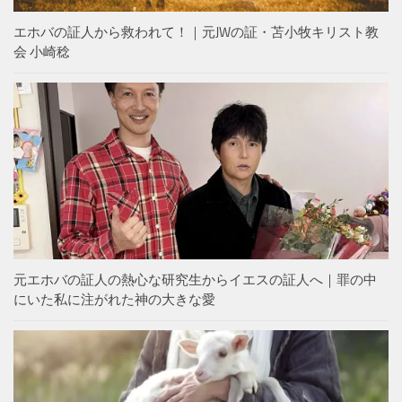
エホバの証人から救われて！｜元JWの証・苫小牧キリスト教
会 小崎稔
元エホバの証人の熱心な研究生からイエスの証人へ｜罪の中
にいた私に注がれた神の大きな愛