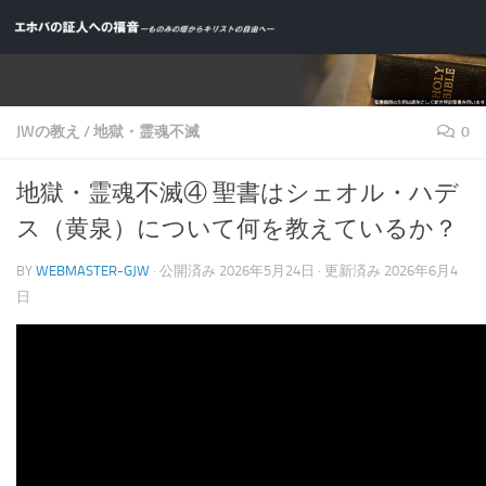
コンテンツへスキップ
JWの教え
/
地獄・霊魂不滅
0
地獄・霊魂不滅④ 聖書はシェオル・ハデ
ス（黄泉）について何を教えているか？
BY
WEBMASTER-GJW
· 公開済み
2026年5月24日
· 更新済み
2026年6月4
日