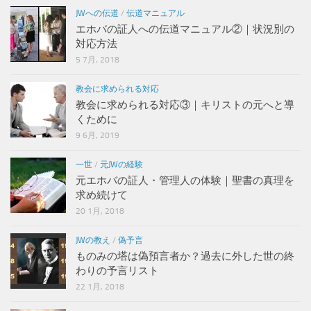
JWへの伝道
/
伝道マニュアル
エホバの証人への伝道マニュアル②｜状況別の
対応方法
5 7月, 2018
教会に求められる対応
教会に求められる対応③｜キリストの元へと導
くために
9 6月, 2019
一世
/
元JWの経験
元エホバの証人・管理人の体験｜聖書の真理を
求め続けて
20 1月, 2018
JWの教え
/
偽予言
ものみの塔は偽預言者か？過去に外した世の終
わりの予言リスト
22 1月, 2018