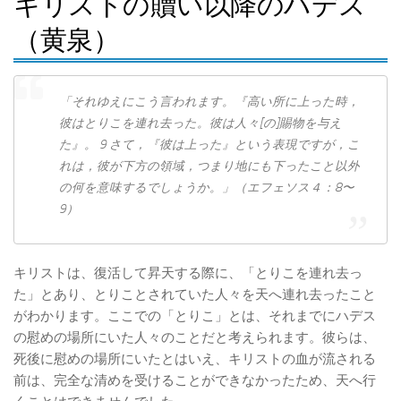
キリストの贖い以降のハデス
（黄泉）
「それゆえに​こう​言わ​れ​ます。『高い​所​に​上っ​た​時，
彼​は​とりこ​を​連れ去っ​た。彼​は​人々[の]賜物​を​与え​
た』。 9 さて，『彼​は​上っ​た』と​いう​表現​です​が，こ
れ​は，彼​が​下方​の​領域，つまり​地​に​も​下っ​た​こと​以外​
の​何​を​意味​する​でしょ​う​か。」（エフェソス４：8〜
9）
キリストは、復活して昇天する際に、「とりこ​を​連れ去っ​
た」とあり、とりことされていた人々を天へ連れ去ったこと
がわかります。ここでの「とりこ」とは、それまでにハデス
の慰めの場所にいた人々のことだと考えられます。彼らは、
死後に慰めの場所にいたとはいえ、キリストの血が流される
前は、完全な清めを受けることができなかったため、天へ行