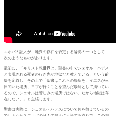
エホバの証人が、地獄の存在を否定する論拠の一つとして、
次のようなものがあります。
最初に、「キリスト教世界は、聖書の中でシェオル・ハデス
と表現される死者の行き先が地獄だと教えている」という前
提を定義し、その上で「聖書はこれらの場所を、イエスが三
日間いた場所、ヨブが行くことを望んだ場所として描いてい
るので、シェオルは苦しみの場所ではない。だから地獄は存
在しない。」と主張します。
聖書は実際に、シェオル・ハデスについて何を教えているの
でしょうか？エホバの証人の教えに反論する流れで、この問