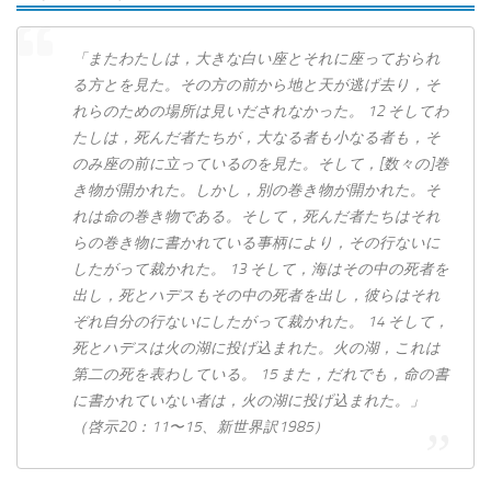
「また​わたし​は，大きな​白い​座​と​それ​に​座っ​て​おら​れ
る​方​と​を​見​た。その​方​の​前​から​地​と​天​が​逃げ去り，そ
れら​の​ため​の​場所​は​見いださ​れ​なかっ​た。 12 そして​わ
たし​は，死ん​だ​者​たち​が，大​なる​者​も​小​なる​者​も，そ
の​み座​の​前​に​立っ​て​いる​の​を​見​た。そして，[数々​の]巻
き物​が​開か​れ​た。しかし，別​の​巻き物​が​開か​れ​た。そ
れ​は​命​の​巻き物​で​ある。そして，死ん​だ​者​たち​は​それ
ら​の​巻き物​に​書か​れ​て​いる​事柄​に​より，その​行ない​に​
したがって​裁か​れ​た。 13 そして，海​は​その​中​の​死者​を​
出し，死​と​ハデス​も​その​中​の​死者​を​出し，彼ら​は​それ
ぞれ​自分​の​行ない​に​したがって​裁か​れ​た。 14 そして，
死​と​ハデス​は​火​の​湖​に​投げ込ま​れ​た。火​の​湖，これ​は​
第​二​の​死​を​表わし​て​いる。 15 また，だれ​で​も，命​の​書​
に​書か​れ​て​い​ない​者​は，火​の​湖​に​投げ込ま​れ​た。」
（啓示20：11〜15、新世界訳1985）