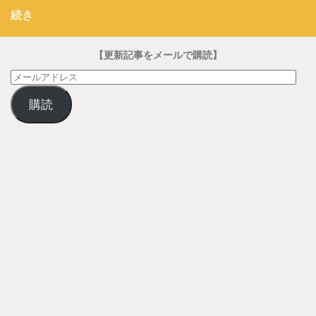
続き
【更新記事をメールで購読】
メ
ー
購読
ル
ア
ド
レ
ス