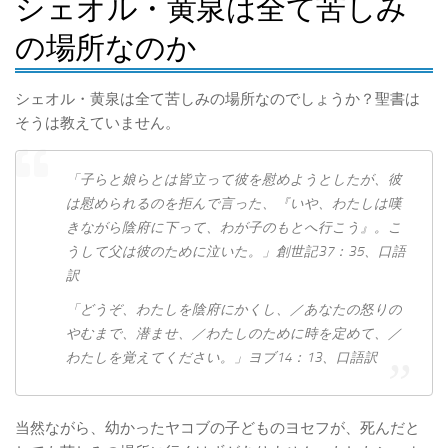
シェオル・黄泉は全て苦しみ
の場所なのか
シェオル・黄泉は全て苦しみの場所なのでしょうか？聖書は
そうは教えていません。
「子らと娘らとは皆立って彼を慰めようとしたが、彼
は慰められるのを拒んで言った、『いや、わたしは嘆
きながら陰府に下って、わが子のもとへ行こう』。こ
うして父は彼のために泣いた。」創世記37：35、口語
訳
「どうぞ、わたしを陰府にかくし、／あなたの怒りの
やむまで、潜ませ、／わたしのために時を定めて、／
わたしを覚えてください。」ヨブ14：13、口語訳
当然ながら、幼かったヤコブの子どものヨセフが、死んだと