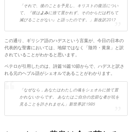
「それで、後のことを予見し、キリストの復活につい
て、『彼は
よみ
に捨て置かれず、そのからだは朽ちて
滅びることがない』と語ったのです。」新改訳2017
この通り、ギリシア語のハデスという言葉が、今日の日本の
代表的な聖書においては、地獄ではなく「陰符・黄泉」と訳
されていることがわかると思います。
ペテロが引用したのは、詩篇16篇10節からで、ハデスと訳さ
れる元のヘブル語がシェオルであることがわかります。
「なぜなら，あなた​は​わたし​の​魂​を​シェオル​に​捨て置
か​れ​ない​から​です。 あなた​は​ご自分​の​忠節​な​者​が​坑​を​
見る​こと​を​許さ​れ​ませ​ん」新世界訳1985