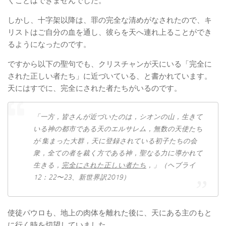
くことはできませんでした。
しかし、十字架以降は、罪の完全な清めがなされたので、キ
リストはご自分の血を通し、彼らを天へ連れ上ることができ
るようになったのです。
ですから以下の聖句でも、クリスチャンが天にいる「完全​に​
され​た​正しい​者​たち」に近づいている、と書かれています。
天にはすでに、完全にされた者たちがいるのです。
「一方，皆さん​が​近づい​た​の​は，シオン​の​山，生き​て​
いる​神​の​都市​で​ある​天​の​エルサレム，無数​の​天使​たち​
が 集まっ​た​大群，天​に​登録​さ​れ​て​いる​初子​たち​の​会
衆，全て​の​者​を​裁く​方​で​ある​神，聖​なる​力​に​導か​れ​て​
生きる，
完全​に​され​た​正しい​者​たち
，」（ヘブライ
12：22〜23、新世界訳2019）
使徒パウロも、地上の肉体を離れた後に、天にある主のもと
に行く時を切望していました。