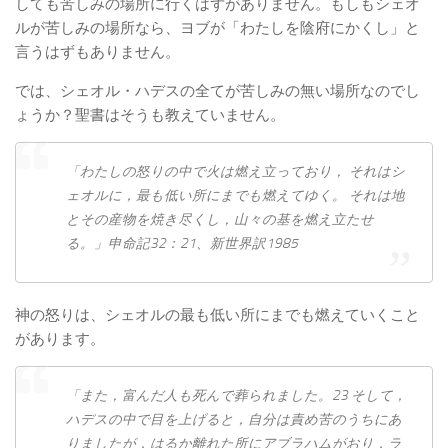
しても苦しみの場所に行くはずがありません。もしもシェオ
ルが苦しみの場所なら、ヨブが「わたしを陰府にかくし」と
言うはずもありません。
では、シェオル・ハデスの全てが苦しみの無い場所なのでし
ょうか？聖書はそうも教えていません。
「わたし​の​怒り​の​中​で​火​は​燃え立っ​て​おり， それ​は​シ
ェオル​に，最も​低い​所​に​まで​も​燃え​て​ゆく。 それ​は​地​
と​その​産物​を​焼き尽くし，山々​の​基​を​燃え立た​せ
る。」申命記32：21、新世界訳1985
神の怒りは、シェオルの最も低い所にまでも燃えていくこと
があります。
「また，富んだ人も死んで葬られました。23 そして，
ハデスの中で目を上げると，自分は責め苦のうちにあ
りましたが，はるか離れた所にアブラハムがおり，ラ