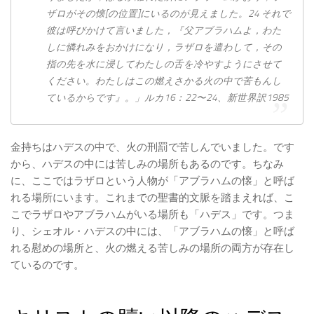
ザロがその懐[の位置]にいるのが見えました。24 それで
彼は呼びかけて言いました，『父アブラハムよ，わた
しに憐れみをおかけになり，ラザロを遣わして，その
指の先を水に浸してわたしの舌を冷やすようにさせて
ください。わたしはこの燃えさかる火の中で苦もんし
ているからです』。」ルカ16：22〜24、新世界訳1985
金持ちはハデスの中で、火の刑罰で苦しんでいました。です
から、ハデスの中には苦しみの場所もあるのです。ちなみ
に、ここではラザロという人物が「アブラハムの懐」と呼ば
れる場所にいます。これまでの聖書的文脈を踏まえれば、こ
こでラザロやアブラハムがいる場所も「ハデス」です。つま
り、シェオル・ハデスの中には、「アブラハムの懐」と呼ば
れる慰めの場所と、火の燃える苦しみの場所の両方が存在し
ているのです。