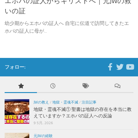
エホバの証人からキリストへ｜元JWの救
いの証
幼少期からエホバの証人へ 自宅に伝道で訪問してきたエ
ホバの証人に母が...
フォロー:
JWの教え
/
地獄・霊魂不滅
/
注目記事
地獄・霊魂不滅① 聖書は地獄の存在を本当に教
えていますか？エホバの証人への反論
9 5月, 2026
元JWの経験