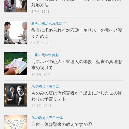
対応方法
5 7月, 2018
教会に求められる対応
教会に求められる対応③｜キリストの元へと導
くために
9 6月, 2019
一世
/
元JWの経験
元エホバの証人・管理人の体験｜聖書の真理を
求め続けて
20 1月, 2018
JWの教え
/
偽予言
ものみの塔は偽預言者か？過去に外した世の終
わりの予言リスト
22 1月, 2018
JWの教え
/
三位一体
三位一体は聖書の教えですか①