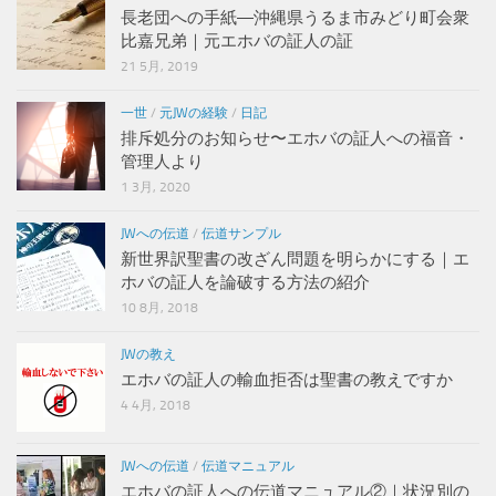
長老団への手紙―沖縄県うるま市みどり町会衆
比嘉兄弟｜元エホバの証人の証
21 5月, 2019
一世
/
元JWの経験
/
日記
排斥処分のお知らせ〜エホバの証人への福音・
管理人より
1 3月, 2020
JWへの伝道
/
伝道サンプル
新世界訳聖書の改ざん問題を明らかにする｜エ
ホバの証人を論破する方法の紹介
10 8月, 2018
JWの教え
エホバの証人の輸血拒否は聖書の教えですか
4 4月, 2018
JWへの伝道
/
伝道マニュアル
エホバの証人への伝道マニュアル②｜状況別の