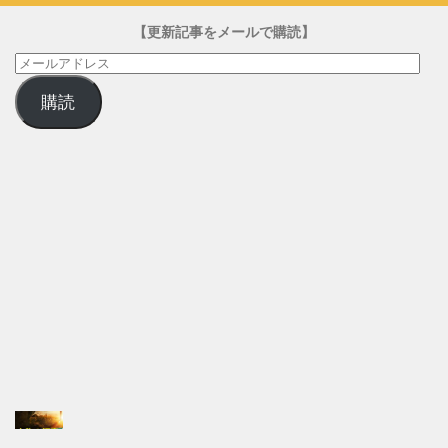
【更新記事をメールで購読】
メ
ー
購読
ル
ア
ド
レ
ス