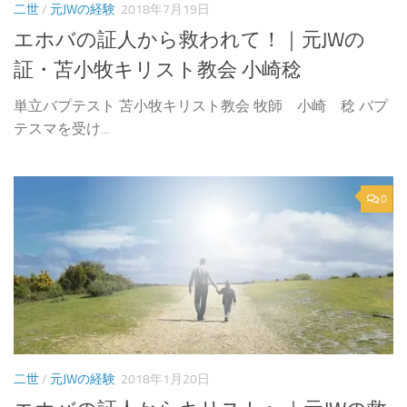
二世
/
元JWの経験
2018年7月19日
エホバの証人から救われて！｜元JWの
証・苫小牧キリスト教会 小崎稔
単立バプテスト 苫小牧キリスト教会 牧師 小崎 稔 バプ
テスマを受け...
0
二世
/
元JWの経験
2018年1月20日