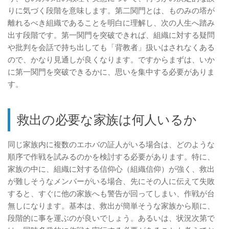
りに気づく段階を意味します。第二関門とは、ものみの塔が
離れるべき組織であることを明白に理解し、次の人生へ踏み
出す段階です。第一関門を突破できれば、組織に対する疑問
や批判を会話で持ち出しても「背教者」扱いはされなくある
ので、かなり見通しが良くなります。ですからまずは、いか
に第一関門を突破できるかに、思いを集中する必要がありま
す。
救出の必要な家族は何人いるか
同じ家族内に複数のエホバの証人がいる場合は、どのような
順序で作戦を試みるのかを検討する必要があります。特に、
家族の中に、組織に対する信仰心（組織信仰）が強く、救出
が難しそうなメンバーがいる場合、先にその人に伝えて失敗
すると、すぐに他の家族へも警告が回ってしまい、作戦が台
無しになります。基本は、救出が簡単そうな家族から順に、
段階的に事を運ぶのが良いでしょう。あるいは、状況次第で