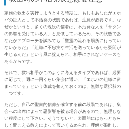
家族の救出を実行しようとする時期に、もしもあなたがエホ
バの証人として不活発の状態であれば、注意が必要です。な
ぜかというと、多くの現役の信者は、不活発な人を「サタン
の影響を受けている人」と見做しているため、その状態であ
なたがアプローチを試みても「聖霊の流れる場所に行ってい
ないからだ」「組織に不忠実な生活を送っているから疑問が
生じるんだ」という風に捉えられ、相手にされないケースも
あるからです。
それで、救出相手がこのように考えるタイプであれば、必要
に応じて、週に一回くらい集会に通い、「エホバの組織に留
まっている」という体裁を整えておくのは、無難な選択肢の
一つです。
ただし、自己の聖書的信仰が確立する前の段階であれば、集
会への出席によって悪影響を被る場合があるので、無理しな
い程度にして下さい。そうでないと、表面的にはもっともら
しく聞こえる教えによって言いくるめられ、理解が混乱し、