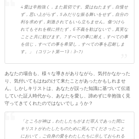
4 愛は辛抱強く，また親切です。愛はねたまず，自慢せ
ず，思い上がらず，5 みだりな振る舞いをせず，自分の
利を求めず，刺激されてもいら立ちません。傷つけら
れてもそれを根に持たず，6 不義を歓ばないで，真実な
ことと共に歓びます。7 すべての事に耐え，すべての事
を信じ，すべての事を希望し，すべての事を忍耐しま
す。」（コリント第一13：3~7）
あなたの場合も、様々な導きがありながら、気付かなかった
り、気付いてもはねのけて来たことがあったかもしれませ
ん。しかしキリストは、あなたが誤った知識に基づいて伝道
していた証人時代から、あなたを愛し、諦めずに辛抱強く見
守ってきてくれたのではないでしょうか？
「ところが神は，わたしたちがまだ罪人であった間に
キリストがわたしたちのために死んでくださったこと
において，ご自身の愛をわたしたちに示しておられる