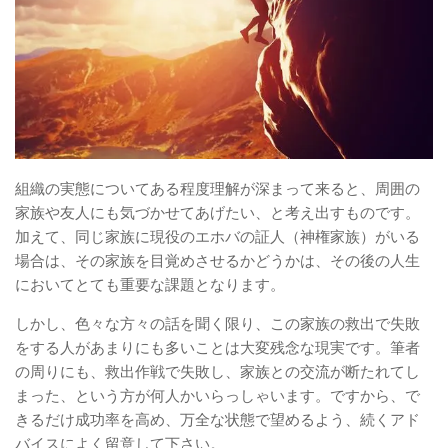
組織の実態についてある程度理解が深まって来ると、周囲の
家族や友人にも気づかせてあげたい、と考え出すものです。
加えて、同じ家族に現役のエホバの証人（神権家族）がいる
場合は、その家族を目覚めさせるかどうかは、その後の人生
においてとても重要な課題となります。
しかし、色々な方々の話を聞く限り、この家族の救出で失敗
をする人があまりにも多いことは大変残念な現実です。筆者
の周りにも、救出作戦で失敗し、家族との交流が断たれてし
まった、という方が何人かいらっしゃいます。ですから、で
きるだけ成功率を高め、万全な状態で望めるよう、続くアド
バイスによく留意して下さい。