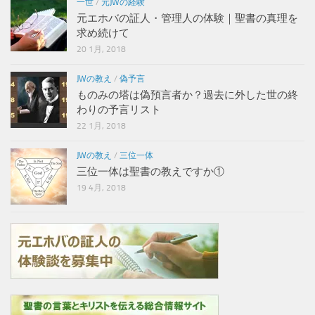
一世
/
元JWの経験
元エホバの証人・管理人の体験｜聖書の真理を
求め続けて
20 1月, 2018
JWの教え
/
偽予言
ものみの塔は偽預言者か？過去に外した世の終
わりの予言リスト
22 1月, 2018
JWの教え
/
三位一体
三位一体は聖書の教えですか①
19 4月, 2018