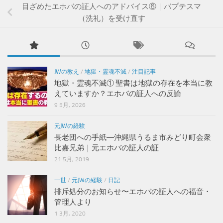
目ざめたエホバの証人へのアドバイス⑥｜バプテスマ
（洗礼）を受け直す
JWの教え
/
地獄・霊魂不滅
/
注目記事
地獄・霊魂不滅① 聖書は地獄の存在を本当に教
えていますか？エホバの証人への反論
9 5月, 2026
元JWの経験
長老団への手紙―沖縄県うるま市みどり町会衆
比嘉兄弟｜元エホバの証人の証
21 5月, 2019
一世
/
元JWの経験
/
日記
排斥処分のお知らせ〜エホバの証人への福音・
管理人より
1 3月, 2020