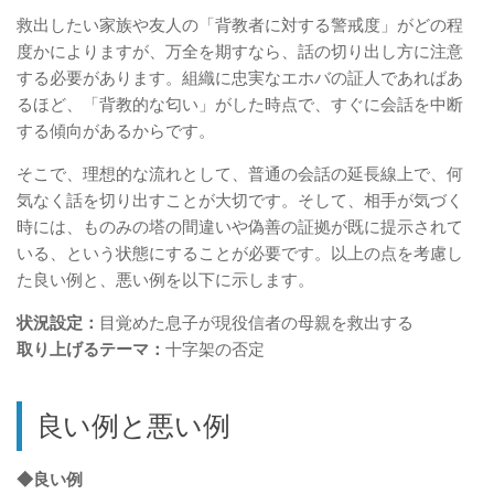
救出したい家族や友人の「背教者に対する警戒度」がどの程
度かによりますが、万全を期すなら、話の切り出し方に注意
する必要があります。組織に忠実なエホバの証人であればあ
るほど、「背教的な匂い」がした時点で、すぐに会話を中断
する傾向があるからです。
そこで、理想的な流れとして、普通の会話の延長線上で、何
気なく話を切り出すことが大切です。そして、相手が気づく
時には、ものみの塔の間違いや偽善の証拠が既に提示されて
いる、という状態にすることが必要です。以上の点を考慮し
た良い例と、悪い例を以下に示します。
状況設定：
目覚めた息子が現役信者の母親を救出する
取り上げるテーマ：
十字架の否定
良い例と悪い例
◆良い例