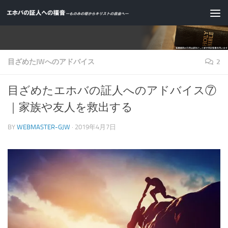
コンテンツへスキップ
目ざめたJWへのアドバイス
2
目ざめたエホバの証人へのアドバイス⑦
｜家族や友人を救出する
BY
WEBMASTER-GJW
·
2019年4月7日