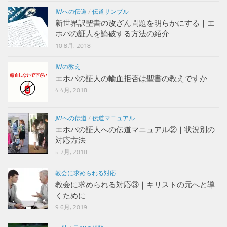
JWへの伝道
/
伝道サンプル
新世界訳聖書の改ざん問題を明らかにする｜エ
ホバの証人を論破する方法の紹介
10 8月, 2018
JWの教え
エホバの証人の輸血拒否は聖書の教えですか
4 4月, 2018
JWへの伝道
/
伝道マニュアル
エホバの証人への伝道マニュアル②｜状況別の
対応方法
5 7月, 2018
教会に求められる対応
教会に求められる対応③｜キリストの元へと導
くために
9 6月, 2019