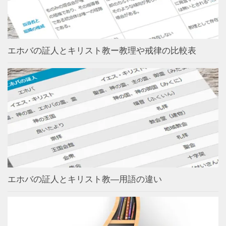
エホバの証人とキリスト教ー教理や戒律の比較表
エホバの証人とキリスト教―用語の違い