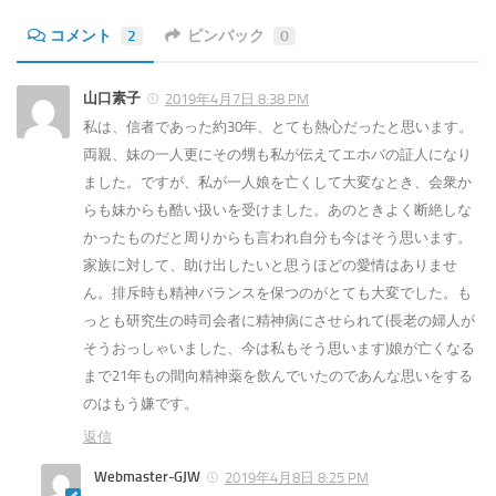
コメント
2
ピンバック
0
山口素子
2019年4月7日 8:38 PM
私は、信者であった約30年、とても熱心だったと思います。
両親、妹の一人更にその甥も私が伝えてエホバの証人になり
ました。ですが、私が一人娘を亡くして大変なとき、会衆か
らも妹からも酷い扱いを受けました。あのときよく断絶しな
かったものだと周りからも言われ自分も今はそう思います。
家族に対して、助け出したいと思うほどの愛情はありませ
ん。排斥時も精神バランスを保つのがとても大変でした。も
っとも研究生の時司会者に精神病にさせられて(長老の婦人が
そうおっしゃいました、今は私もそう思います)娘が亡くなる
まで21年もの間向精神薬を飲んでいたのであんな思いをする
のはもう嫌です。
返信
Webmaster-GJW
2019年4月8日 8:25 PM