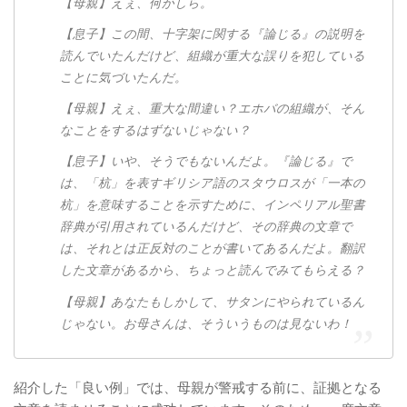
【母親】えぇ、何かしら。
【息子】この間、十字架に関する『論じる』の説明を
読んでいたんだけど、組織が重大な誤りを犯している
ことに気づいたんだ。
【母親】えぇ、重大な間違い？エホバの組織が、そん
なことをするはずないじゃない？
【息子】いや、そうでもないんだよ。『論じる』で
は、「杭」を表すギリシア語のスタウロスが「一本の
杭」を意味することを示すために、インペリアル聖書
辞典が引用されているんだけど、その辞典の文章で
は、それとは正反対のことが書いてあるんだよ。翻訳
した文章があるから、ちょっと読んでみてもらえる？
【母親】あなたもしかして、サタンにやられているん
じゃない。お母さんは、そういうものは見ないわ！
紹介した「良い例」では、母親が警戒する前に、証拠となる