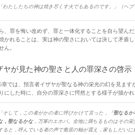
「わたしたち​の​神​は​焼き尽くす​火​で​も​ある​の​です。」（ヘブ
ら、罪を悔い改めず、罪と一体化することを自ら望んだ
焼かれることは、実は神の聖さにおいては決して矛盾し
せん。
ザヤが見た神の聖さと人の罪深さの啓示
6章では、預言者イザヤが聖なる神の栄光の幻を見ます
りにした時に、自分の罪深さに愕然とする様子が描かれ
「そして，この​者​が​かの​者​に​呼びかけ​て​言っ​た，『
聖
なる
か
な，聖
なる
か
な
，万軍​の​エホバ。全地​に​満ちる​もの​は​その​栄
すると，呼ん​で​いる​者​の​声​で​敷居​の​軸​が​震え，家​も​しだい​に​