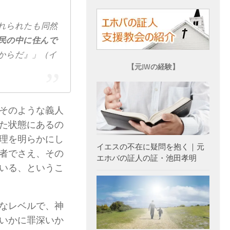
​られ​た​も​同然​
民
の
中
に
住ん
で
た​から​だ』」（イ
【元JWの経験】
そのような義人
た状態にあるの
理を明らかにし
イエスの不在に疑問を抱く｜元
者でさえ、その
エホバの証人の証・池田孝明
いる、というこ
なレベルで、神
いかに罪深いか