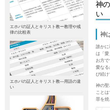
神
い
エホバの証人とキリスト教ー教理や戒
律の比較表
神
誰かに
は「愛
お方で
愛なる
び続け
エホバの証人とキリスト教―用語の違
神の聖
い
ことは
罪を焼