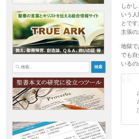
しかし
いう人
とです
主張の
地獄で
でも自
いるの
検
索: