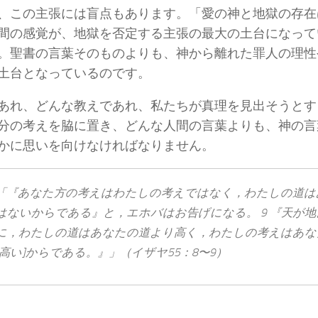
、この主張には盲点もあります。「愛の神と地獄の存在
間の感覚が、地獄を否定する主張の最大の土台になって
。聖書の言葉そのものよりも、神から離れた罪人の理性
土台となっているのです。
あれ、どんな教えであれ、私たちが真理を見出そうとす
分の考えを脇に置き、どんな人間の言葉よりも、神の言
かに思いを向けなければなりません。
「『あなた方​の​考え​は​わたし​の​考え​で​は​なく，わたし​の​道​は​
は​ない​から​で​ある』と，エホバ​は​お告げ​に​なる。 9 『天​が​地​
に，わたし​の​道​は​あなた​の​道​より​高く，わたし​の​考え​は​あな
[高い]から​で​ある。』」（イザヤ55：8〜9）