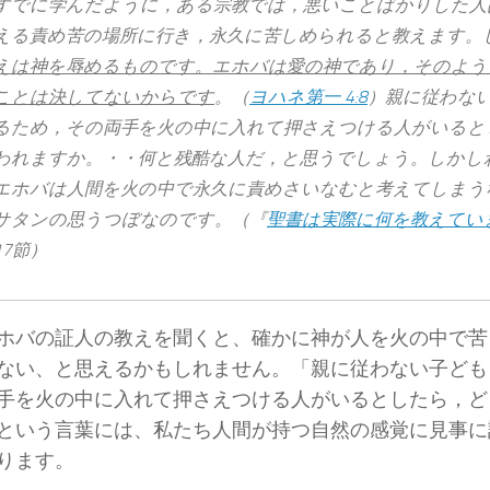
すでに​学ん​だ​よう​に，ある​宗教​で​は，悪い​こと​ばかり​し​た​人​は
える​責め苦​の​場所​に​行き，永久​に​苦しめ​られる​と​教え​ます
え​は​神​を​辱める​もの​です。エホバ​は​愛​の​神​で​あり，その​よう​
こと​は​決して​ない​から​です
。（
ヨハネ​第​一 4:8
）親​に​従わ​な
る​ため，その​両手​を​火​の​中​に​入れ​て​押さえつける​人​が​いる​
わ​れ​ます​か。・・何​と​残酷​な​人​だ，と​思う​でしょ​う。しか
エホバ​は​人間​を​火​の​中​で​永久​に​責めさいなむ​と​考え​て​しま
サタン​の​思うつぼ​な​の​です。（『
聖書は実際に何を教えてい
17節）
ホバの証人の教えを聞くと、確かに神が人を火の中で苦
ない、と思えるかもしれません。「親​に​従わ​ない​子ども​
​を​火​の​中​に​入れ​て​押さえつける​人​が​いる​と​し​たら，ど
という言葉には、私たち人間が持つ自然の感覚に見事に
ります。