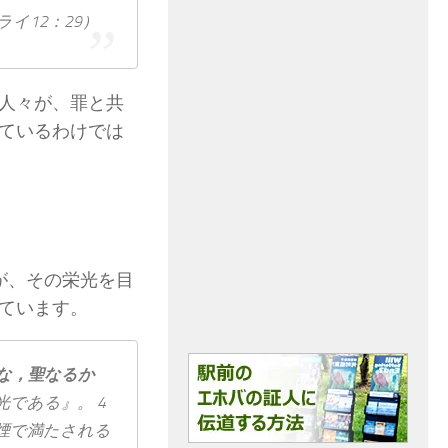
ライ12：29）
人々が、罪と共
ているわけでは
が、その栄光を目
ています。
な，聖
なる
か
光​で​ある』。 4
煙​で​満たさ​れる​