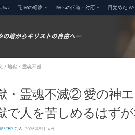
Q&A
元JWの経験
JWへの伝道・対応
目覚めたJW
え
/
地獄・霊魂不滅
獄・霊魂不滅② 愛の神
獄で人を苦しめるはずが
ASTER-GJW
·
2026年5月14日