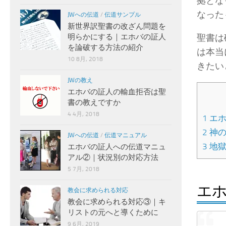
拠とな
なった
JWへの伝道
/
伝道サンプル
新世界訳聖書の改ざん問題を
明らかにする｜エホバの証人
聖書は
を論破する方法の紹介
は本当
10 8月, 2018
きたい
JWの教え
エホバの証人の輸血拒否は聖
書の教えですか
4 4月, 2018
1
エホ
2
神の
JWへの伝道
/
伝道マニュアル
3
地獄
エホバの証人への伝道マニュ
アル②｜状況別の対応方法
5 7月, 2018
エ
教会に求められる対応
教会に求められる対応③｜キ
リストの元へと導くために
9 6月, 2019