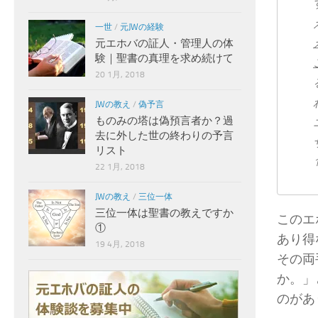
一世
/
元JWの経験
元エホバの証人・管理人の体
験｜聖書の真理を求め続けて
20 1月, 2018
JWの教え
/
偽予言
ものみの塔は偽預言者か？過
去に外した世の終わりの予言
リスト
22 1月, 2018
JWの教え
/
三位一体
三位一体は聖書の教えですか
このエ
①
あり得
19 4月, 2018
その​両手
か。」
のがあ