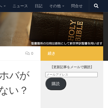
へ
ニュース
日記
その他
問合せ
0
続き
【更新記事をメールで購読】
エホバが
メ
ー
購読
ル
ない？
ア
ド
レ