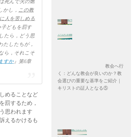
​死ん​で​火​の​燃
。しかし，
この​教
に​人​を​苦しめる​
い​子ども​を​罰す
と​し​たら，どう​思
し​わたしたち​が，
う​なら，それ​こそ​
ますか
』第6章
教会へ行
く：どんな教会が良いのか？教
会選びの重要な基準をご紹介｜
キリストの証人となる⑤
しめることなど
を​罰する​ため，
う​思わ​れ​ます​
訴えるかけるも