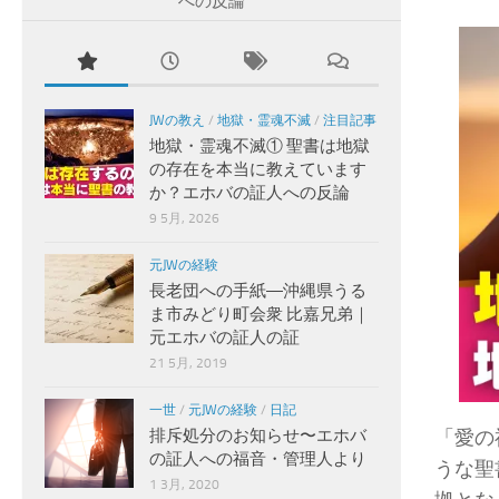
への反論
JWの教え
/
地獄・霊魂不滅
/
注目記事
地獄・霊魂不滅① 聖書は地獄
の存在を本当に教えています
か？エホバの証人への反論
9 5月, 2026
元JWの経験
長老団への手紙―沖縄県うる
ま市みどり町会衆 比嘉兄弟｜
元エホバの証人の証
21 5月, 2019
一世
/
元JWの経験
/
日記
排斥処分のお知らせ〜エホバ
「愛の
の証人への福音・管理人より
うな聖
1 3月, 2020