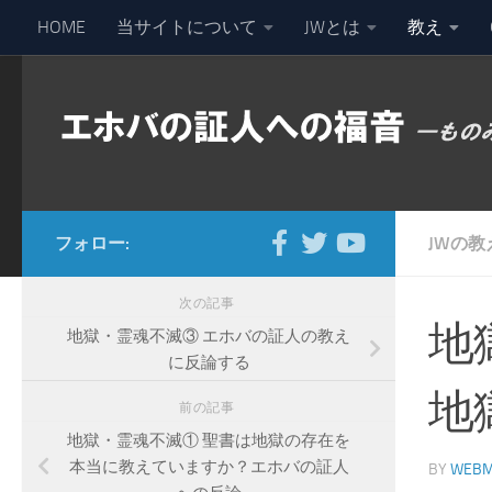
HOME
当サイトについて
JWとは
教え
コンテンツへスキップ
フォロー:
JWの教
次の記事
地
地獄・霊魂不滅③ エホバの証人の教え
に反論する
地
前の記事
地獄・霊魂不滅① 聖書は地獄の存在を
本当に教えていますか？エホバの証人
BY
WEBM