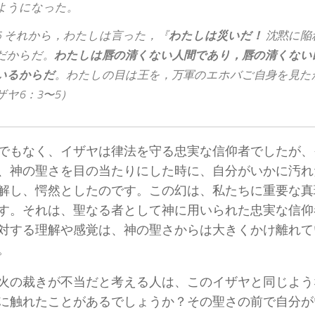
よう​に​なっ​た。
5 それ​から，わたし​は​言っ​た，『
わたし
は
災い
だ！
沈黙​に​陥れ
だ​から​だ。
わたし
は
唇
の
清く
ない
人間
で
あり，唇
の
清く
ない
いる
から
だ
。わたし​の​目​は​王​を，万軍​の​エホバ​ご自身​を​見​
ザヤ6：3〜5）
でもなく、イザヤは律法を守る忠実な信仰者でしたが、
、神の聖さを目の当たりにした時に、自分がいかに汚れ
解し、愕然としたのです。この幻は、私たちに重要な真
す。それは、聖なる者として神に用いられた忠実な信仰
対する理解や感覚は、神の聖さからは大きくかけ離れて
。
火の裁きが不当だと考える人は、このイザヤと同じよう
に触れたことがあるでしょうか？その聖さの前で自分が