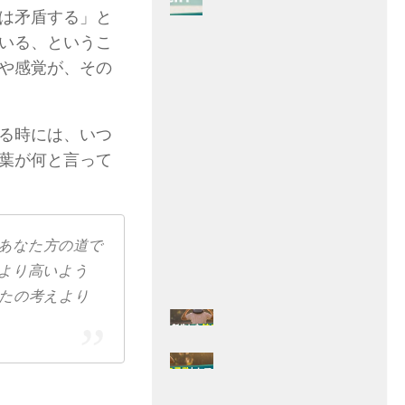
は矛盾する」と
いる、というこ
や感覚が、その
る時には、いつ
葉が何と言って
あなた方​の​道​で​
より​高い​よう​
た​の​考え​より