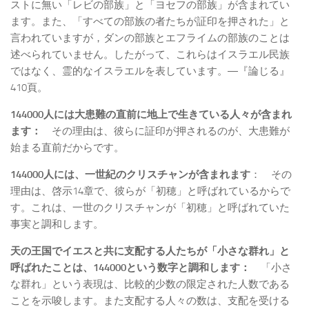
ストに無い「レビの部族」と「ヨセフの部族」が含まれてい
ます。また、「すべての部族の者たちが証印を押された」と
言われていますが，ダンの部族とエフライムの部族のことは
述べられていません。したがって、これらはイスラエル民族
ではなく、霊的なイスラエルを表しています。―『論じる』
410頁。
144000
人には大患難の直前に地上で生きている人々が含まれ
ます：
その理由は、彼らに証印が押されるのが、大患難が
始まる直前だからです。
144000
人には、一世紀のクリスチャンが含まれます
： その
理由は、啓示14章で、彼らが「初穂」と呼ばれているからで
す。これは、一世のクリスチャンが「初穂」と呼ばれていた
事実と調和します。
天の王国でイエスと共に支配する人たちが「小さな群れ」と
呼ばれたことは、144000
という数字と調和します：
「小さ
な群れ」という表現は、比較的少数の限定された人数である
ことを示唆します。また支配する人々の数は、支配を受ける