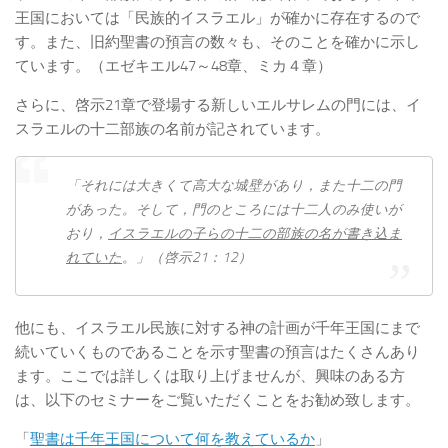
王国においては「民族的イスラエル」が確かに存在するので
す。また、旧約聖書の預言の数々も、そのことを確かに示し
ています。（エゼキエル47～48章、ミカ４章）
さらに、啓示21章で登場する新しいエルサレムの門には、イ
スラエルの十二部族の名前が記されています。
「それには大きくて高大な城壁があり，また十二の門
があった。そして，門のところには十二人のみ使いが
おり，
イスラエルの子らの十二の部族の名が書き込ま
れていた
。」（啓示21：12）
他にも、イスラエル民族に対する神の計画が千年王国にまで
続いていくものであることを示す聖書の預言はたくさんあり
ます。ここでは詳しくは取り上げませんが、興味のある方
は、以下のセミナーをご覧いただくことをお勧め致します。
「
聖書は千年王国について何を教えているか
」