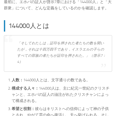
最初に、エホバの証人が啓示7章における「144000人」と「大
群衆」について、どんな定義をしているのかを確認します。
144000人とは
「そしてわたしは，証印を押された者たちの数を聞い
たが，それは十四万四千であり，イスラエルの子らの
すべての部族の者たちが証印を押された。」（啓示7：
4）
人数：
144000人とは、文字通りの数である。
構成する人々：
144000人は、主に紀元一世紀のクリスチ
ャンと、エホバの証人の油注がれたクリスチャンによっ
て構成される。
希望と役割：
彼らはキリストへの信仰によって神の子供
とされ、やがて霊の命へ復活し、天へ挙げられる。そし