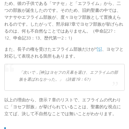
ため、彼の子供である「マナセ」と「エフライム」から、二
つの部族が誕生したのです。そのため、旧約聖書の中では、
マナサやエフライム部族が、度々ヨセフ部族として置換えら
れるのです。したがって、黙示録7章でヨセフ部族が挙げられ
るのは、何も不自然なことではありません。（申命記27：
12、申命記33：13、歴代第一2：1）
また、長子の権を受けたエフライム部族だけが*
[5]
、ヨセフと
対応して表現される箇所もあります。
「次いで，[神]はヨセフの天幕を退け、エフライムの部
族を選ばれなかった。」（詩篇78：67）
以上の理由から、啓示７章のリストで、エフライムの代わり
に「ヨセフ部族」が挙げられていることは、聖書的な視点に
立てば、決して不自然なことでは無いことがわかります。