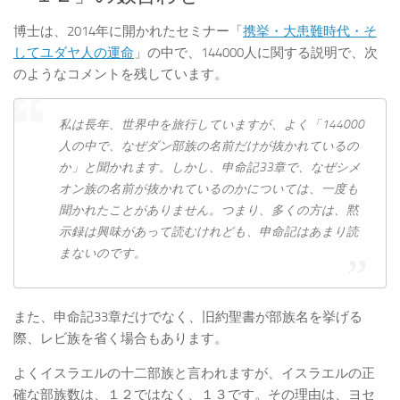
博士は、2014年に開かれたセミナー「
携挙・大患難時代・そ
してユダヤ人の運命
」の中で、144000人に関する説明で、次
のようなコメントを残しています。
私は長年、世界中を旅行していますが、よく「144000
人の中で、なぜダン部族の名前だけが抜かれているの
か」と聞かれます。しかし、申命記33章で、なぜシメ
オン族の名前が抜かれているのかについては、一度も
聞かれたことがありません。つまり、多くの方は、黙
示録は興味があって読むけれども、申命記はあまり読
まないのです。
また、申命記33章だけでなく、旧約聖書が部族名を挙げる
際、レビ族を省く場合もあります。
よくイスラエルの十二部族と言われますが、イスラエルの正
確な部族数は、１２ではなく、１３です。その理由は、ヨセ