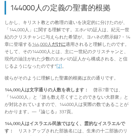
144000人の定義の聖書的根拠
しかし、キリスト教との教理の違いを決定的に分けたのが、
「144,000人」に関する理解です。エホバの証人は、紀元一世
紀のクリスチャンに与えられた希望が、ヨハネの黙示録7・14
章に登場する
144,000
人
だけに
適用されると理解したのです。
そして、その144000人とは、主に一世紀のクリスチャンと、
現代の油注がれた少数のエホバの証人から構成される、と信
じるようになったのです*
[2]
。
彼らがそのように理解した聖書的根拠は次の通りです。
144,000
人は文字通りの人数を表します：
啓示7章では、
「144000人」と「誰も数え尽くすことのできない大群衆」と
が対比されていますので、144000人は実際の数であることが
わかります。―『論じる』337頁。
144,000
人はイスラエル民族ではなく、霊的なイスラエルで
す：
リストアップされた部族名には、生来の十二部族のリ