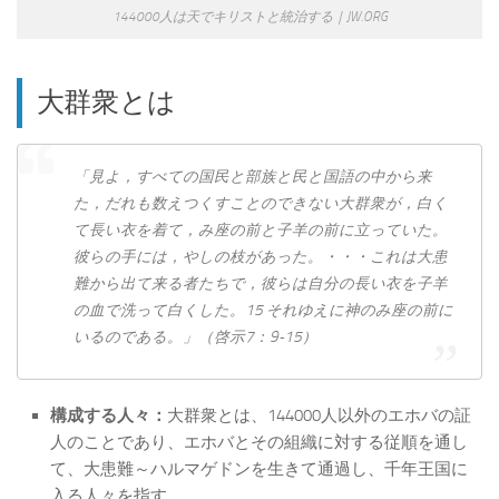
144000人は天でキリストと統治する｜JW.ORG
大群衆とは
「見よ，すべての国民と部族と民と国語の中から来
た，だれも数えつくすことのできない大群衆が，白く
て長い衣を着て，み座の前と子羊の前に立っていた。
彼らの手には，やしの枝があった。・・・これは大患
難から出て来る者たちで，彼らは自分の長い衣を子羊
の血で洗って白くした。15 それゆえに神のみ座の前に
いるのである。」（啓示7：9-15）
構成する人々：
大群衆とは、144000人以外のエホバの証
人のことであり、エホバとその組織に対する従順を通し
て、大患難～ハルマゲドンを生きて通過し、千年王国に
入る人々を指す。