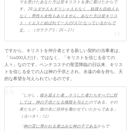
マを受けたあなた方は皆キリストを身に着けたからで
す。28
ユダヤ人もギリシャ人もなく，奴隷も自由人も
なく，男性も女性もありません。あなた方は皆キリス
ト・イエスと結ばれて一人の[
人]
となっているからで
す
。」（ガラテア3：26～27）
ですから、キリストを仲介者とする新しい契約の当事者は、
「144000人だけ」ではなく、「キリストを信じる全ての
人々」なのです。ペンテコステの聖霊降臨の日以来、キリス
トを信じる全ての人は神の子供とされ、永遠の命を持ち、天
的な希望を与えられているのです。
「しかし，
彼を迎えた者，そうした者たちすべてに対
しては，神の子供となる権限を与えた
のである。その
者たちが，彼の名に信仰を働かせていたからである」
（ヨハネ1：12）
「
神の霊に導かれる者はみな神の子である
からで