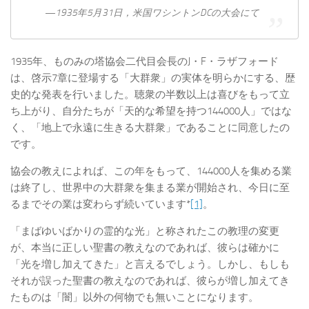
―1935年5月31日，米国ワシントンDCの大会にて
1935年、ものみの塔協会二代目会長のJ・F・ラザフォード
は、啓示7章に登場する「大群衆」の実体を明らかにする、歴
史的な発表を行いました。聴衆の半数以上は喜びをもって立
ち上がり、自分たちが「天的な希望を持つ144000人」ではな
く、「地上で永遠に生きる大群衆」であることに同意したの
です。
協会の教えによれば、この年をもって、144000人を集める業
は終了し、世界中の大群衆を集まる業が開始され、今日に至
るまでその業は変わらず続いています*
[1]
。
「まばゆいばかりの霊的な光」と称されたこの教理の変更
が、本当に正しい聖書の教えなのであれば、彼らは確かに
「光を増し加えてきた」と言えるでしょう。しかし、もしも
それが誤った聖書の教えなのであれば、彼らが増し加えてき
たものは「闇」以外の何物でも無いことになります。