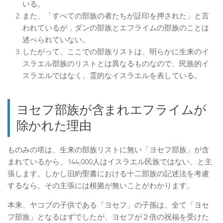
いる。
また、「すべての部族の者たちが証印を押された」と言
われているが，ダンの部族とエフライムの部族のことは
述べられていない。
したがって、ここでの部族リストは、明らかに生来のイ
スラエル部族のリストとは異なるものなので、民族的イ
スラエルではなく、霊的なイスラエルを表している。
ヨセフ部族が含まれエフライムが
除かれた理由
ものみの塔は、生来の部族リストに無い「ヨセフ部族」が含
まれているから、144,000人はイスラエル民族ではない、と主
張します。しかし旧約聖書における十二部族の記述法を考慮
するなら、その主張には根拠が無いことがわかります。
本来、ヤコブの子供である「ヨセフ」の子孫は、全て「ヨセ
フ部族」となるはずでしたが、ヨセフが２倍の祝福を受けた