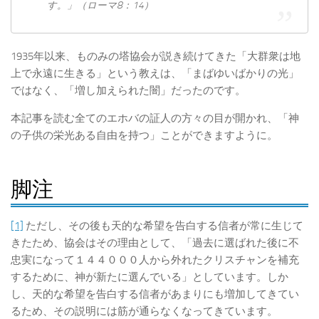
す。」（ローマ8：14）
1935年以来、ものみの塔協会が説き続けてきた「大群衆は地
上で永遠に生きる」という教えは、「まばゆいばかりの光」
ではなく、「増し加えられた闇」だったのです。
本記事を読む全てのエホバの証人の方々の目が開かれ、「神
の子供の栄光ある自由を持つ」ことができますように。
脚注
[1]
ただし、その後も天的な希望を告白する信者が常に生じて
きたため、協会はその理由として、「過去に選ばれた後に不
忠実になって１４４０００人から外れたクリスチャンを補充
するために、神が新たに選んでいる」としています。しか
し、天的な希望を告白する信者があまりにも増加してきてい
るため、その説明には筋が通らなくなってきています。