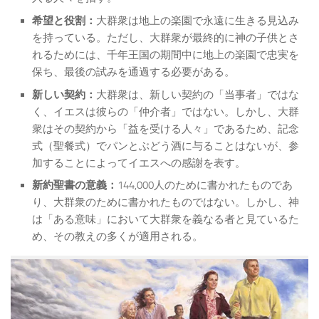
希望と役割：
大群衆は地上の楽園で永遠に生きる見込み
を持っている。ただし、大群衆が最終的に神の子供とさ
れるためには、千年王国の期間中に地上の楽園で忠実を
保ち、最後の試みを通過する必要がある。
新しい契約：
大群衆は、新しい契約の「当事者」ではな
く、イエスは彼らの「仲介者」ではない。しかし、大群
衆はその契約から「益を受ける人々」であるため、記念
式（聖餐式）でパンとぶどう酒に与ることはないが、参
加することによってイエスへの感謝を表す。
新約聖書の意義：
144,000人のために書かれたものであ
り、大群衆のために書かれたものではない。しかし、神
は「ある意味」において大群衆を義なる者と見ているた
め、その教えの多くが適用される。