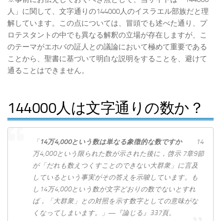
人」に関して、文字通りの144000人のイスラエル部族だと理
解しています。この点については、冒頭でも述べた通り、プ
ロテスタントの中でも異なる解釈の立場が存在しますが、こ
のテーマがエホバの証人との議論において極めて重要である
ことから、聖書に基づいて明白な説明をすることを、避けて
通ることはできません。
144000人は文字通りの数か？
「
14
万4,000
という数は単なる象徴的な数ですか
14
万4,000という限られた数が示された後に，啓示 7章9節
が「だれも数えつくすことのできない大群衆」に言及
しているという事実がその答えを示唆しています。も
し14万4,000という数が文字どおりの数でないとすれ
ば，「大群衆」との対照を示す数字としての意味がな
くなってしまいます。」―『論じる』337頁。