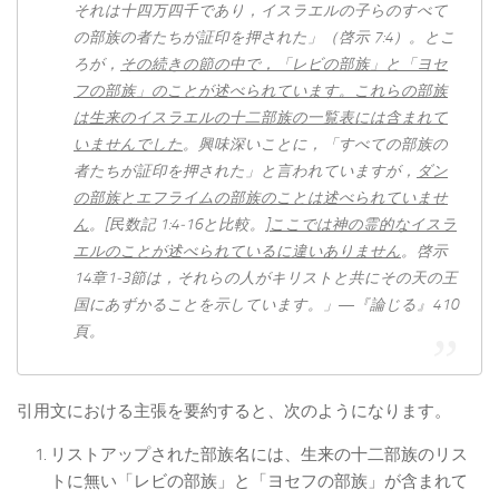
それは十四万四千であり，イスラエルの子らのすべて
の部族の者たちが証印を押された」（啓示 7:4）。とこ
ろが，
その続きの節の中で，「レビの部族」と「ヨセ
フの部族」のことが述べられています。これらの部族
は生来のイスラエルの十二部族の一覧表には含まれて
いませんでした
。興味深いことに，「すべての部族の
者たちが証印を押された」と言われていますが，
ダン
の部族とエフライムの部族のことは述べられていませ
ん
。[民数記 1:4‐16と比較。]
ここでは神の霊的なイスラ
エルのことが述べられているに違いありません
。啓示
14章1‐3節は，それらの人がキリストと共にその天の王
国にあずかることを示しています。」―『論じる』410
頁。
引用文における主張を要約すると、次のようになります。
リストアップされた部族名には、生来の十二部族のリス
トに無い「レビの部族」と「ヨセフの部族」が含まれて