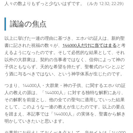
人々の数よりもずっと少ないはずです。（ルカ 12:32; 22:29）
議論の焦点
以上に挙げた一連の理由に基づき、エホバの証人は、新約聖
書に記された祝福の数々が、
144000
人だけに当てはまる
と考
えるようになったのです。そして必然的な結果として、それ
以外の大群衆は、契約の当事者ではなく、信仰によって神の
子供ともならず、天的な希望を持たず、聖餐式のパンとぶど
う酒に与るべきではない、という神学体系が生じたのです。
つまり、144000人・大群衆・神の子供、に関するエホバの証
人の教えの源は、「144000人」に対する独特な解釈にあり、
その解釈を前提とし、他の全ての聖句に適用していった結果
として、このような一連の教えが生じたのです。以上の要点
を踏まえ、本記事では「144000人」の実体を、聖書から解き
明かしていきたいと思います。
※事前にお伝えしておくべき点として、当サイトは「144000