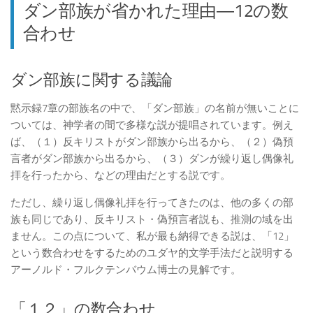
ダン部族が省かれた理由―12の数
合わせ
ダン部族に関する議論
黙示録7章の部族名の中で、「ダン部族」の名前が無いことに
ついては、神学者の間で多様な説が提唱されています。例え
ば、（１）反キリストがダン部族から出るから、（２）偽預
言者がダン部族から出るから、（３）ダンが繰り返し偶像礼
拝を行ったから、などの理由だとする説です。
ただし、繰り返し偶像礼拝を行ってきたのは、他の多くの部
族も同じであり、反キリスト・偽預言者説も、推測の域を出
ません。この点について、私が最も納得できる説は、「12」
という数合わせをするためのユダヤ的文学手法だと説明する
アーノルド・フルクテンバウム博士の見解です。
「１２」の数合わせ