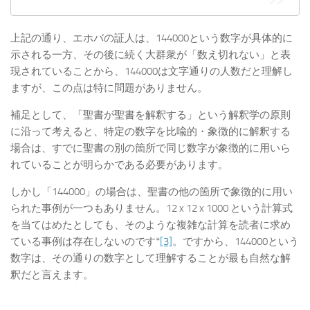
上記の通り、エホバの証人は、144000という数字が具体的に
示される一方、その後に続く大群衆が「数え切れない」と表
現されていることから、144000は文字通りの人数だと理解し
ますが、この点は特に問題がありません。
補足として、「聖書が聖書を解釈する」という解釈学の原則
に沿って考えると、特定の数字を比喩的・象徴的に解釈する
場合は、すでに聖書の別の箇所で同じ数字が象徴的に用いら
れていることが明らかである必要があります。
しかし「144000」の場合は、聖書の他の箇所で象徴的に用い
られた事例が一つもありません。12 x 12 x 1000 という計算式
を当てはめたとしても、そのような複雑な計算を読者に求め
ている事例は存在しないのです*
[3]
。ですから、144000という
数字は、その通りの数字として理解することが最も自然な解
釈だと言えます。