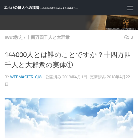
コンテンツへスキップ
JWの教え
/
十四万四千人と大群衆
2
144000人とは誰のことですか？十四万四
千人と大群衆の実体①
BY
WEBMASTER-GJW
· 公開済み
2018年4月1日
· 更新済み
2018年4月22
日