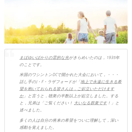
まばゆいばかりの霊的な光
がきらめいたのは，1935年
のことです。
米国のワシントンDCで開かれた大会において，・・・
話し手のJ・F・ラザフォードが「
地上で永遠に生きる希
望を抱いておられる皆さんは，ご起立いただけます
か
」と言うと，聴衆の半数以上が起立しました。する
と，兄弟は「ご覧ください！
大いなる群衆です
！」と
述べました。
多くの人は自分の将来の希望をついに理解して，深い
感動を覚えました。