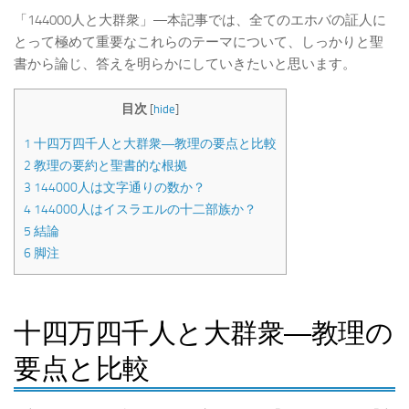
「144000人と大群衆」―本記事では、全てのエホバの証人に
とって極めて重要なこれらのテーマについて、しっかりと聖
書から論じ、答えを明らかにしていきたいと思います。
目次
[
hide
]
1
十四万四千人と大群衆―教理の要点と比較
2
教理の要約と聖書的な根拠
3
144000人は文字通りの数か？
4
144000人はイスラエルの十二部族か？
5
結論
6
脚注
十四万四千人と大群衆―教理の
要点と比較