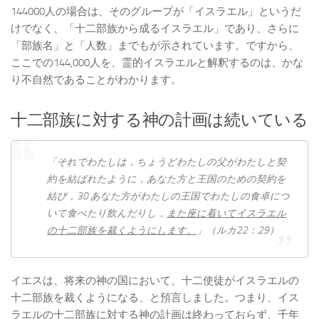
144000人の場合は、そのグループが「イスラエル」というだ
けでなく、「十二部族から成るイスラエル」であり、さらに
「部族名」と「人数」までもが示されています。ですから、
ここでの144,000人を、霊的イスラエルと解釈するのは、かな
り不自然であることがわかります。
十二部族に対する神の計画は続いている
「それでわたしは，ちょうどわたしの父がわたしと契
約を結ばれたように，あなた方と王国のための契約を
結び，30 あなた方がわたしの王国でわたしの食卓につ
いて食べたり飲んだりし，
また座に着いてイスラエル
の十二部族を裁くようにします。
」（ルカ22：29）
イエスは、将来の神の国において、十二使徒がイスラエルの
十二部族を裁くようになる、と預言しました。つまり、イス
ラエルの十二部族に対する神の計画は終わっておらず、千年