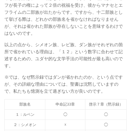
フが長子の権によって２倍の祝福を受け、彼からマナセとエ
フライムの二部族が出たからです。ですから、十二部族とし
て挙げる際は、どれかの部族名を省かなければなりません
が、それは省かれた部族が存在しないことを意味するわけで
はないのです。
以上の点から、シメオン族、レビ族、ダン族がそれぞれの箇
所で省かれている理由は、「１２」という数字に合わせて記
述するための、ユダヤ的な文学手法の可能性が最も高いので
す。
※では、なぜ黙示録ではダンが省かれたのか、という点です
が、その詳細な理由については、聖書は沈黙していますの
で、私たちも憶測を立て過ぎない方が良いのです。
部族名
申命記33章
啓示７章（黙示録）
１：ルベン
◯
◯
２：シメオン
☓
◯