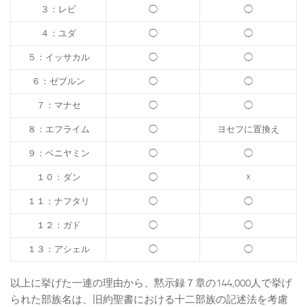
３：レビ
◯
◯
４：ユダ
◯
◯
５：イッサカル
◯
◯
６：ゼブルン
◯
◯
７：マナセ
◯
◯
８：エフライム
◯
ヨセフに置換え
９：ベニヤミン
◯
◯
１０：ダン
◯
☓
１１：ナフタリ
◯
◯
１２：ガド
◯
◯
１３：アシェル
◯
◯
以上に挙げた一連の理由から、黙示録７章の144,000人で挙げ
られた部族名は、旧約聖書における十二部族の記述法を考慮