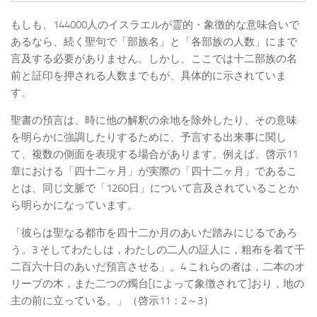
もしも、144000人のイスラエルが霊的・象徴的な意味合いで
あるなら、続く聖句で「部族名」と「各部族の人数」にまで
言及する必要がありません。しかし、ここでは十二部族の名
前と証印を押される人数までもが、具体的に示されていま
す。
聖書の預言は、時に他の解釈の余地を除外したり、その意味
を明らかに強調したりするために、予言する出来事に関し
て、複数の側面を表現する場合があります。例えば、啓示11
章における「四十二ヶ月」が実際の「四十二ヶ月」であるこ
とは、同じ文脈で「1260日」について言及されていることか
ら明らかになっています。
「彼らは聖なる都市を四十二か月のあいだ踏みにじるであろ
う。3 そしてわたしは，わたしの二人の証人に，粗布を着て千
二百六十日のあいだ預言させる」。4 これらの者は，二本のオ
リーブの木，また二つの燭台[によって象徴されて]おり，地の
主の前に立っている。」（啓示11：2～3）