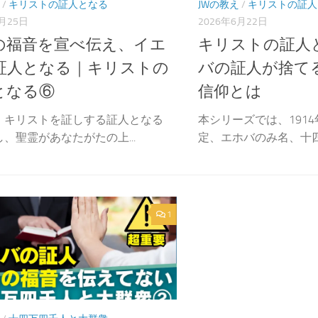
/
キリストの証人となる
JWの教え
/
キリストの証人
7月25日
2026年6月22日
の福音を宣べ伝え、イエ
キリストの証人
証人となる｜キリストの
バの証人が捨て
となる⑥
信仰とは
・キリストを証しする証人となる
本シリーズでは、191
、聖霊があなたがたの上...
定、エホバのみ名、十四万
1