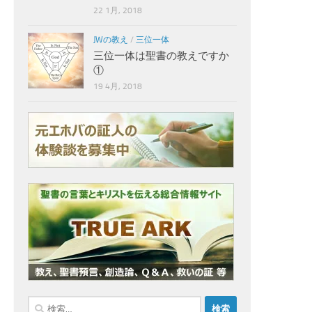
22 1月, 2018
JWの教え
/
三位一体
三位一体は聖書の教えですか
①
19 4月, 2018
検