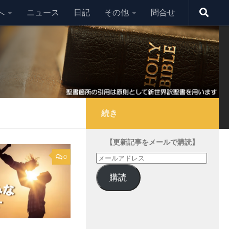
へ
ニュース
日記
その他
問合せ
続き
【更新記事をメールで購読】
メ
0
ー
購読
ル
ア
ド
レ