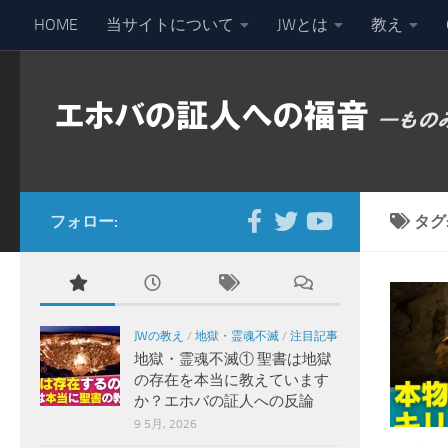
HOME
当サイトについて
JWとは
教え
コンテンツへスキップ
フォロー:
タグ
JWの教え
/
地獄・霊魂不滅
/
注目記事
地獄・霊魂不滅① 聖書は地獄
の存在を本当に教えています
か？エホバの証人への反論
9 5月, 2026