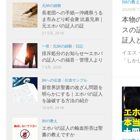
JWの教え
元JWの経験
2026年
長老団への手紙―沖縄県うる
本物
ま市みどり町会衆 比嘉兄弟｜
元エホバの証人の証
スの
21 5月, 2019
証人
一世
/
元JWの経験
/
日記
イエス
排斥処分のお知らせ〜エホバ
の証人への福音・管理人より
「しかし
1 3月, 2020
JWへの伝道
/
伝道サンプル
新世界訳聖書の改ざん問題を
明らかにする｜エホバの証人
を論破する方法の紹介
10 8月, 2018
JWの教え
エホバの証人の輸血拒否は聖
書の教えですか