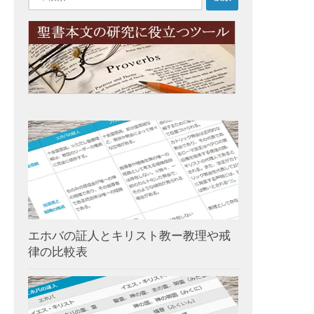
索:
エホバの証人とキリスト教ー教理や戒
律の比較表