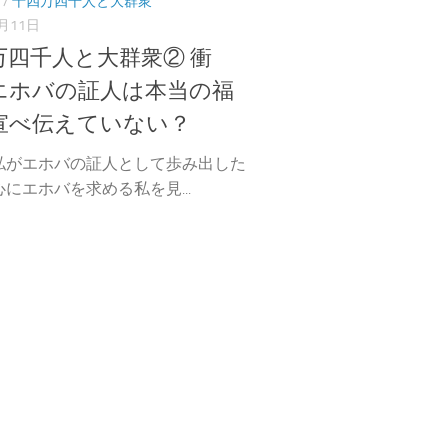
/
十四万四千人と大群衆
2月11日
万四千人と大群衆② 衝
エホバの証人は本当の福
宣べ伝えていない？
私がエホバの証人として歩み出した
にエホバを求める私を見...