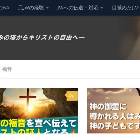
Q&A
元JWの経験
JWへの伝道・対応
目覚めたJW
:
福音
0