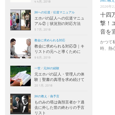
JWの教え
4 4月, 2018
2026年
JWへの伝道
/
伝道マニュアル
十四
エホバの証人への伝道マニュ
撃！
アル②｜状況別の対応方法
5 7月, 2018
音を
教会に求められる対応
かつて
教会に求められる対応③｜キ
時、熱心
リストの元へと導くために
9 6月, 2019
一世
/
元JWの経験
元エホバの証人・管理人の体
験｜聖書の真理を求め続けて
20 1月, 2018
JWの教え
/
偽予言
ものみの塔は偽預言者か？過
去に外した世の終わりの予言
リスト